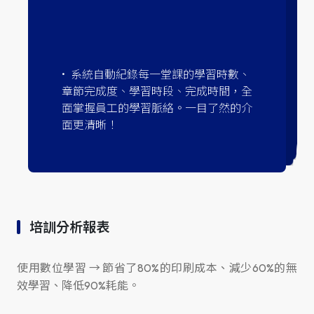
可根據課程內容建立測驗問券，題目
類型多元，可以自由設計單選題、是非
題、多選題、問答題...等等題型。測驗
還能自訂配分，依據課程或章節的完成
度發佈測驗，以及「限時測驗」的模
式，甚至還有「題庫抽題」的模式，更
隨選即學的系統，讓員工彈性安排上
課、複習的時間，系統自動紀錄員工的
活躍度，人資透過紀錄可以進一步追蹤
員工的學習情況，即時提供學習幫助、
系統自動紀錄每一堂課的學習時數、
章節完成度、學習時段、完成時間，全
學習資源、提升學習成效。
面掌握員工的學習脈絡。一目了然的介
貼近實體測
面更清晰！
培訓分析報表
使用數位學習 → 節省了80%的印刷成本、減少60%的無
效學習、降低90%耗能。