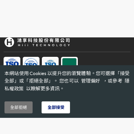
本網站使用 Cookies 以提升您的瀏覽體驗。您可選擇「接受
全部」或「拒絕全部」。 您也可以
管理偏好
，或參考
隱
TEL
私權政策
以瞭解更多資訊。
03-3607799
ADD
全部拒絕
全部接受
桃園市
桃園區
正光路423-7號2樓
EMAIL
service@hiii.com.tw