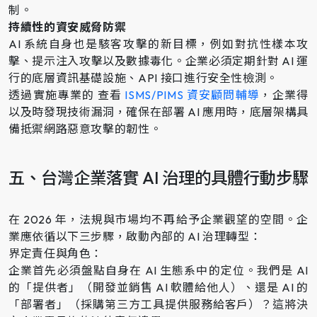
制。
持續性的資安威脅防禦
AI 系統自身也是駭客攻擊的新目標，例如對抗性樣本攻
擊、提示注入攻擊以及數據毒化。企業必須定期針對 AI 運
行的底層資訊基礎設施、API 接口進行安全性檢測。
透過實施專業的 查看
ISMS/PIMS 資安顧問輔導
，企業得
以及時發現技術漏洞，確保在部署 AI 應用時，底層架構具
備抵禦網路惡意攻擊的韌性。
五、台灣企業落實 AI 治理的具體行動步驟
在 2026 年，法規與市場均不再給予企業觀望的空間。企
業應依循以下三步驟，啟動內部的 AI 治理轉型：
界定責任與角色：
企業首先必須盤點自身在 AI 生態系中的定位。我們是 AI
的「提供者」（開發並銷售 AI 軟體給他人）、還是 AI 的
「部署者」（採購第三方工具提供服務給客戶）？這將決