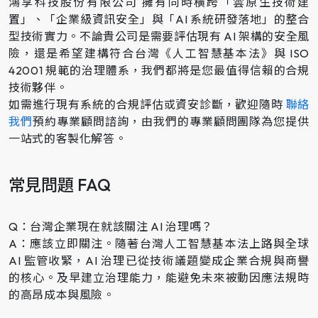
鴻享科技股份有限公司 擁有同時橫跨「雲原生技術建
置」、「企業級資訊安全」與「AI 系統研發落地」的整合
型技術實力。不論貴公司是需要評估現有 AI 架構的安全風
險，還是希望建構符合台灣《人工智慧基本法》與 ISO
42001 規範的治理體系，我們都將是您最值得信賴的合規
技術夥伴。
如需進行現有系統的合規評估或資安診斷，歡迎隨時
聯絡
我們
預約專業顧問諮詢，由我們的專業顧問團隊為您提供
一站式的客製化解答。
常見問題 FAQ
Q：台灣企業現在就該關注 AI 治理嗎？
A：應該立即關注。隨著台灣人工智慧基本法上路與全球
AI 監管收緊，AI 治理已從技術議題變成企業合規與商譽
的核心。及早建立治理能力，能避免未來被動因應法規時
的高昂成本與風險。