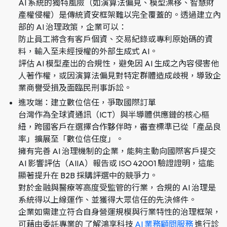
AI 系統的獨特風險（如演算法偏見、模型漂移、智慧財
產權侵權）是傳統資安框架難以完全覆蓋的。透過建立內
部的 AI 治理政策，企業可以：
防止員工將含有客戶個資、交易紀錄或專利原始碼的資
料，輸入至未經授權的外部生成式 AI。
評估 AI 模型產出的合規性，避免因 AI 生成之內容侵害他
人著作權，或因演算法偏見對特定群體造成歧視，導致企
業商譽受損及面臨民刑事訴訟。
進攻端：建立數位信任，爭取國際訂單
台灣作為全球資通訊（ICT）與半導體供應鏈的核心樞
紐，跨國客戶在選擇合作夥伴時，審查標準已從「產品良
率」擴展至「數位信任度」。
擁有完善 AI 治理機制的企業，能夠主動向國際客戶提交
AI 影響評估（AIIA）報告或 ISO 42001 驗證證明，這能
顯著提升在 B2B 採購評選中的競爭力。
對於金融與醫療等高度受監管的行業，合規的 AI 治理是
系統得以上線運作、並獲得大眾信任的先決條件。
企業如需建立符合自身營運規模與行業特性的治理框架，
可藉由委託專業的 了解鴻享科技
AI 業務顧問服務
進行診