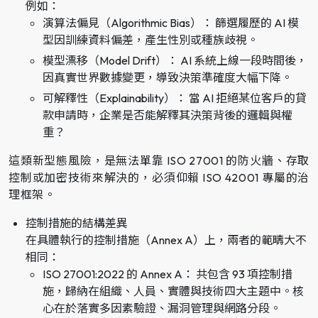
例如：
演算法偏見（Algorithmic Bias）： 篩選履歷的 AI 模
型因訓練資料偏差，產生性別或種族歧視。
模型漂移（Model Drift）： AI 系統上線一段時間後，
因真實世界數據變更，導致決策準確度大幅下降。
可解釋性（Explainability）： 當 AI 拒絕某位客戶的貸
款申請時，企業是否能解釋其決策背後的邏輯與權
重？
這類新型態風險，是無法單靠 ISO 27001 的防火牆、存取
控制或加密技術來解決的，必須仰賴 ISO 42001 專屬的治
理框架。
控制措施的結構差異
在具體執行的控制措施（Annex A）上，兩者的範疇大不
相同：
ISO 27001:2022 的 Annex A： 共包含 93 項控制措
施，歸納在組織、人員、實體與技術四大主題中。核
心在於落實多因素驗證、漏洞管理與網路分段。