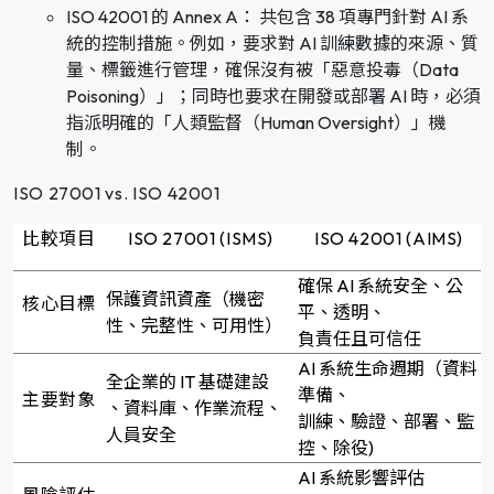
ISO 42001 的 Annex A： 共包含 38 項專門針對 AI 系
統的控制措施。例如，要求對 AI 訓練數據的來源、質
量、標籤進行管理，確保沒有被「惡意投毒（Data
Poisoning）」；同時也要求在開發或部署 AI 時，必須
指派明確的「人類監督（Human Oversight）」機
制。
ISO 27001 vs. ISO 42001
比較項目
ISO 27001 (ISMS)
ISO 42001 (AIMS)
確保 AI 系統安全、公
保護資訊資產（機密
核心目標
平、透明、
性、完整性、可用性）
負責任且可信任
AI 系統生命週期（資料
全企業的 IT 基礎建設
準備、
主要對象
、資料庫、作業流程、
訓練、驗證、部署、監
人員安全
控、除役)
AI 系統影響評估