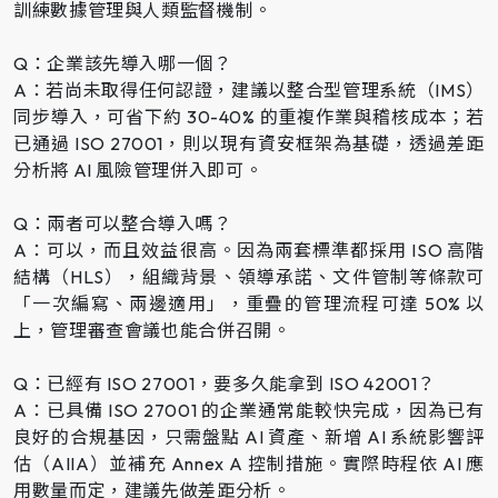
訓練數據管理與人類監督機制。
Q：企業該先導入哪一個？
A：若尚未取得任何認證，建議以整合型管理系統（IMS）
同步導入，可省下約 30-40% 的重複作業與稽核成本；若
已通過 ISO 27001，則以現有資安框架為基礎，透過差距
分析將 AI 風險管理併入即可。
Q：兩者可以整合導入嗎？
A：可以，而且效益很高。因為兩套標準都採用 ISO 高階
結構（HLS），組織背景、領導承諾、文件管制等條款可
「一次編寫、兩邊適用」，重疊的管理流程可達 50% 以
上，管理審查會議也能合併召開。
Q：已經有 ISO 27001，要多久能拿到 ISO 42001？
A：已具備 ISO 27001 的企業通常能較快完成，因為已有
良好的合規基因，只需盤點 AI 資產、新增 AI 系統影響評
估（AIIA）並補充 Annex A 控制措施。實際時程依 AI 應
用數量而定，建議先做差距分析。