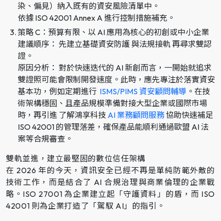
染、偏見）納入既有的資安風險清單中。
依據 ISO 42001 Annex A 進行控制措施補充。
策略 C：預算有限、以 AI 應用為核心的初創或中小企業
建議順序： 先建立基礎資安防護 與法規接軌 再尋求雙認
證。
原因分析： 對於快速迭代的 AI 新創而言，一開始就追求
雙證照可能會限制開發速度。此時，應先專注於落實資安
基本功，例如定期進行
ISMS/PIMS 資安顧問輔導
。在技
術架構穩固、且產品規模準備對接大型企業或國際市場
時，再引進 了解鴻享科技
AI 業務顧問服務
協助快速補足
ISO 42001 的管理落差，確保產品能順利通過歐盟 AI 法
案等合規審查。
雙軌並進，建立最堅固的數位信任架構
在 2026 年的今天，資訊安全已經不再是單純防範外敵的
技術工作，而是結合了 AI 合規治理與商業倫理的企業戰
略。ISO 27001 為企業建立起「守護資料」的盾，而 ISO
42001 則為企業打造了「駕馭 AI」的指引。