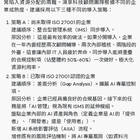
常陷入資源分配的兩難。鴻享科技顧問團隊根據不同的企
業成熟度，建議採用以下三種不同的導入策略：
策略 A：尚未取得 ISO 27001 的企業
建議順序： 整合型管理系統（IMS）同步導入。
原因分析： 這是最有效率的做法。如果分開導入，企業
在一年內要經歷兩次顧問輔導、兩次內部稽核、兩階段的
外審，這會讓內部 IT 人員疲於奔命。同步導入能將重疊
的合規控制項（佔整體約 50%-60%）一次做好，極大化
資源利用率。
策略 B：已取得 ISO 27001 認證的企業
建議順序： 差距分析（Gap Analysis）> 擴展 AI 專屬控制
項。
原因分析： 企業已經具備良好的合規基因。接下來的任
務是將「AI 管理」視為現有 ISMS 的延伸模組。
盤點企業內部的 AI 資產與角色（定義企業是 AI 的「提供
者」、「開發者」還是「使用者」）。
新增 AI 系統影響評估（AIIA）流程。
增修既有的風險評估機制，將 AI 專屬風險（如資料污