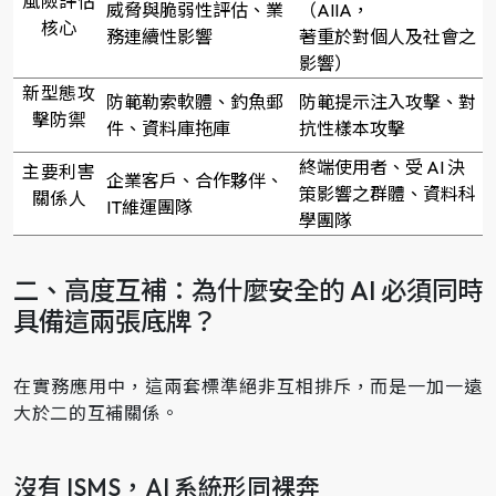
風險評估
威脅與脆弱性評估、業
（AIIA，
核心
務連續性影響
著重於對個人及社會之
影響）
新型態攻
防範勒索軟體、釣魚郵
防範提示注入攻擊、對
擊防禦
件、資料庫拖庫
抗性樣本攻擊
終端使用者、受 AI 決
主要利害
企業客戶、合作夥伴、
策影響之群體、資料科
關係人
IT維運團隊
學團隊
二、高度互補：為什麼安全的 AI 必須同時
具備這兩張底牌？
在實務應用中，這兩套標準絕非互相排斥，而是一加一遠
大於二的互補關係。
沒有 ISMS，AI 系統形同裸奔